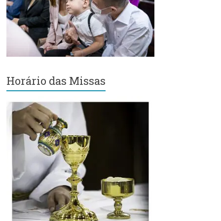
Região
Episcopal
Sé
–
Setor
Bom
Retiro
Horário das Missas