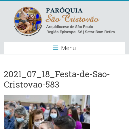
Skip
to
content
Paróquia
Menu
São
Cristovão
–
2021_07_18_Festa-de-Sao-
Cristovao-583
Luz
Arquidiocese
de
São
Paulo
–