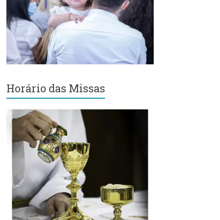
Região
Episcopal
Sé
–
Setor
Bom
Retiro
Horário das Missas