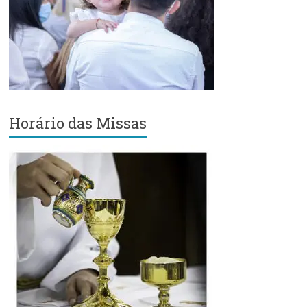
Região
Episcopal
Sé
–
Setor
Bom
Retiro
Horário das Missas