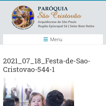
Skip
to
content
Paróquia
Menu
São
Cristovão
–
2021_07_18_Festa-de-Sao-
Cristovao-544-1
Luz
Arquidiocese
de
São
Paulo
–