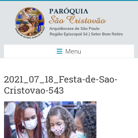
Skip
to
content
Paróquia
Menu
São
Cristovão
–
2021_07_18_Festa-de-Sao-
Cristovao-543
Luz
Arquidiocese
de
São
Paulo
–