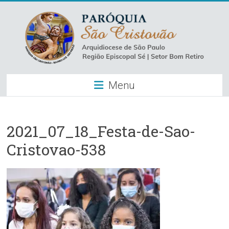
Skip
to
content
Paróquia
Menu
São
Cristovão
–
2021_07_18_Festa-de-Sao-
Cristovao-538
Luz
Arquidiocese
de
São
Paulo
–