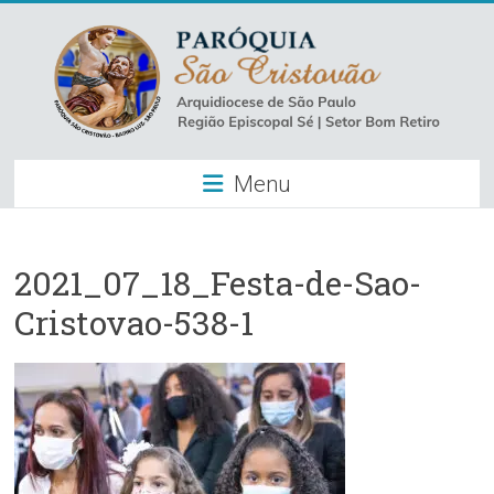
Skip
to
content
Paróquia
Menu
São
Cristovão
–
2021_07_18_Festa-de-Sao-
Cristovao-538-1
Luz
Arquidiocese
de
São
Paulo
–