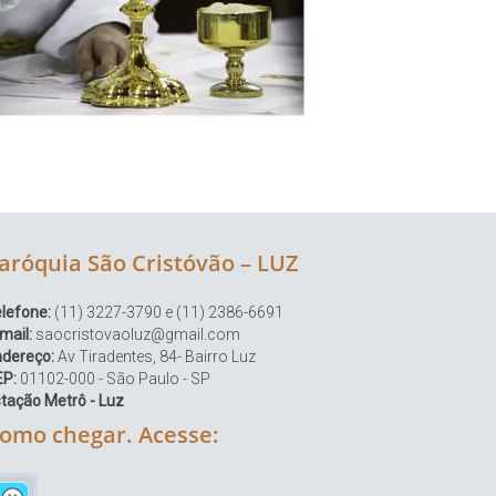
aróquia São Cristóvão – LUZ
lefone:
(11) 3227-3790 e (11) 2386-6691
mail:
saocristovaoluz@gmail.com
ndereço:
Av Tiradentes, 84- Bairro Luz
EP:
01102-000 - São Paulo - SP
tação Metrô - Luz
omo chegar. Acesse: