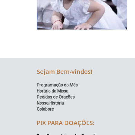
Região
Episcopal
Sé
–
Setor
Bom
Retiro
Sejam Bem-vindos!
Programação do Mês
Horário da Missa
Pedidos de Orações
Nossa História
Colabore
PIX PARA DOAÇÕES: