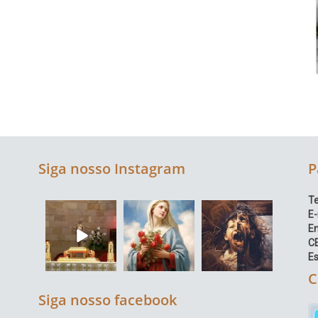
Siga nosso Instagram
P
Te
E-
E
C
Es
C
Siga nosso facebook