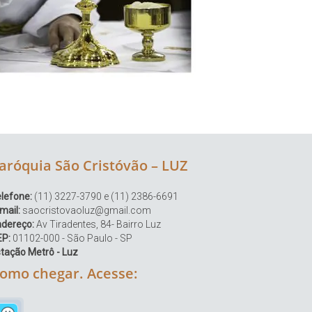
aróquia São Cristóvão – LUZ
lefone:
(11) 3227-3790 e (11) 2386-6691
mail:
saocristovaoluz@gmail.com
ndereço:
Av Tiradentes, 84- Bairro Luz
EP:
01102-000 - São Paulo - SP
tação Metrô - Luz
omo chegar. Acesse: