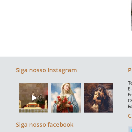
Siga nosso Instagram
P
Te
E-
E
C
Es
C
Siga nosso facebook