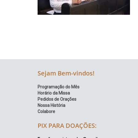
Região
Episcopal
Sé
–
Setor
Bom
Retiro
Sejam Bem-vindos!
Programação do Mês
Horário da Missa
Pedidos de Orações
Nossa História
Colabore
PIX PARA DOAÇÕES: