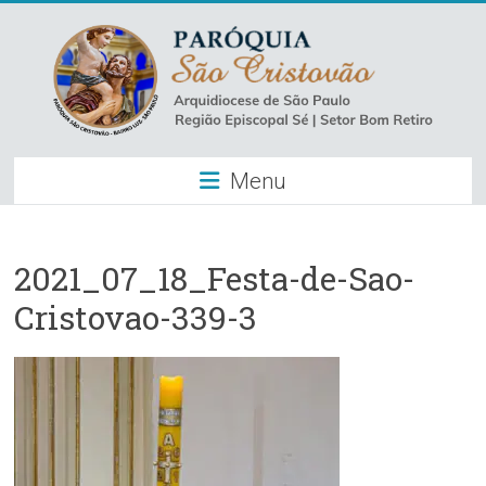
Skip
to
content
Paróquia
Menu
São
Cristovão
–
2021_07_18_Festa-de-Sao-
Cristovao-339-3
Luz
Arquidiocese
de
São
Paulo
–