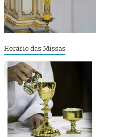
Região
Episcopal
Sé
–
Setor
Bom
Retiro
Horário das Missas