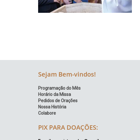
Região
Episcopal
Sé
–
Setor
Bom
Retiro
Sejam Bem-vindos!
Programação do Mês
Horário da Missa
Pedidos de Orações
Nossa História
Colabore
PIX PARA DOAÇÕES: