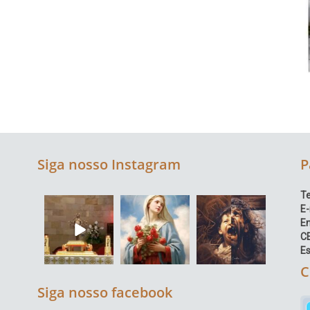
Siga nosso Instagram
P
Te
E-
E
C
Es
C
Siga nosso facebook