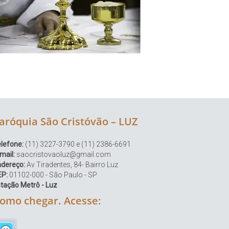
aróquia São Cristóvão – LUZ
lefone:
(11) 3227-3790 e (11) 2386-6691
mail:
saocristovaoluz@gmail.com
ndereço:
Av Tiradentes, 84- Bairro Luz
EP:
01102-000 - São Paulo - SP
tação Metrô - Luz
omo chegar. Acesse: