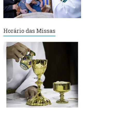
Região
Episcopal
Sé
–
Setor
Horário das Missas
Bom
Retiro