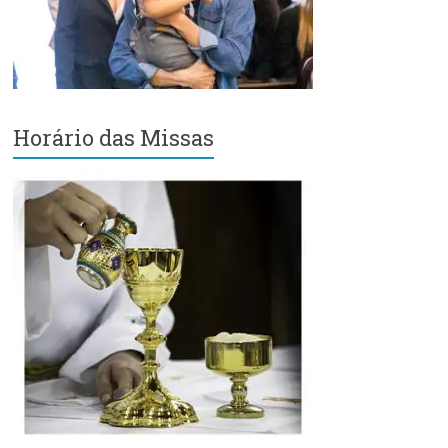
Região
Episcopal
Sé
–
Setor
Bom
Horário das Missas
Retiro