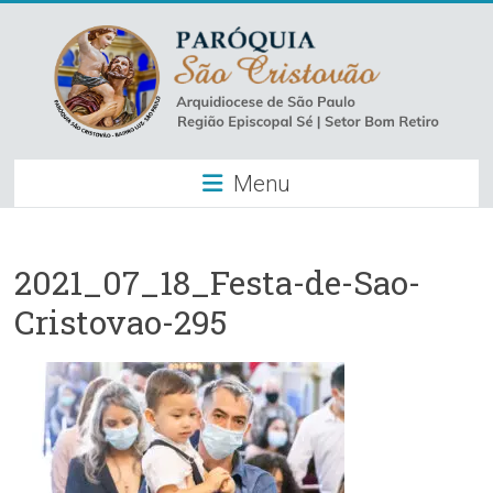
Skip
to
content
Paróquia
Menu
São
Cristovão
–
2021_07_18_Festa-de-Sao-
Cristovao-295
Luz
Arquidiocese
de
São
Paulo
–