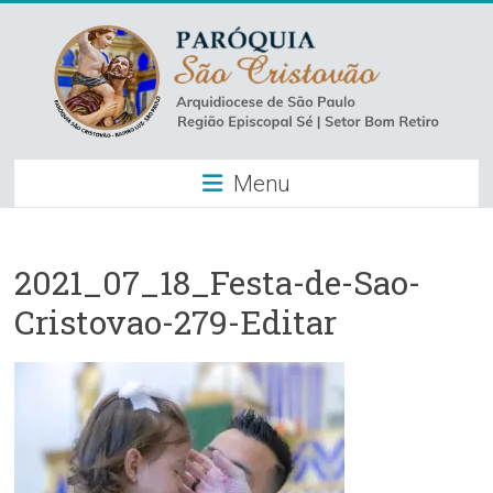
Skip
to
content
Paróquia
Menu
São
Cristovão
–
2021_07_18_Festa-de-Sao-
Cristovao-279-Editar
Luz
Arquidiocese
de
São
Paulo
–