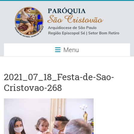
Skip
to
content
Paróquia
Menu
São
Cristovão
–
2021_07_18_Festa-de-Sao-
Cristovao-268
Luz
Arquidiocese
de
São
Paulo
–