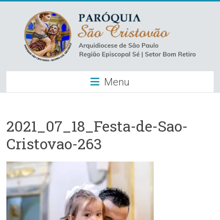
Skip
to
content
Paróquia
Menu
São
Cristovão
–
2021_07_18_Festa-de-Sao-
Cristovao-263
Luz
Arquidiocese
de
São
Paulo
–