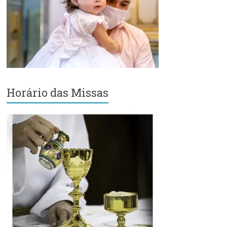
Região
Episcopal
Sé
–
Setor
Bom
Retiro
Horário das Missas