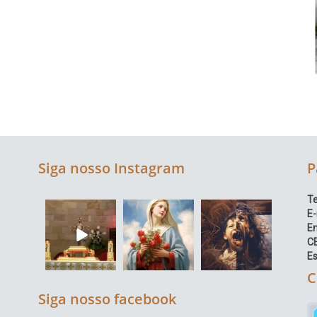
Siga nosso Instagram
P
Te
E-
E
C
Es
C
Siga nosso facebook