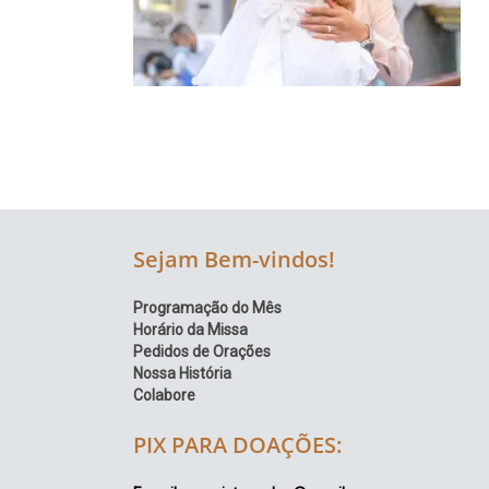
Região
Episcopal
Sé
–
Setor
Bom
Retiro
Sejam Bem-vindos!
Programação do Mês
Horário da Missa
Pedidos de Orações
Nossa História
Colabore
PIX PARA DOAÇÕES: