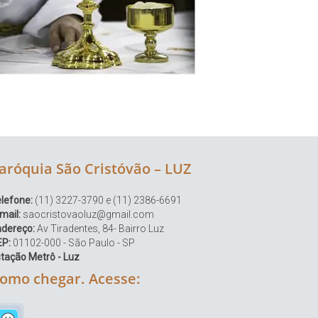
aróquia São Cristóvão – LUZ
lefone:
(11) 3227-3790 e (11) 2386-6691
mail:
saocristovaoluz@gmail.com
ndereço:
Av Tiradentes, 84- Bairro Luz
EP:
01102-000 - São Paulo - SP
tação Metrô - Luz
omo chegar. Acesse: