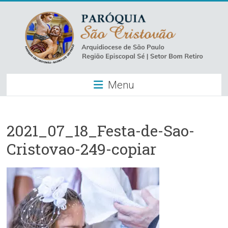
Skip
to
content
Paróquia
Menu
São
Cristovão
–
2021_07_18_Festa-de-Sao-
Cristovao-249-copiar
Luz
Arquidiocese
de
São
Paulo
–