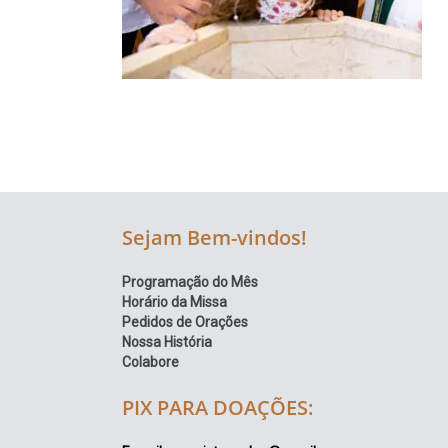
Região
Episcopal
Sé
–
Setor
Bom
Retiro
Sejam Bem-vindos!
Programação do Mês
Horário da Missa
Pedidos de Orações
Nossa História
Colabore
PIX PARA DOAÇÕES: