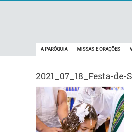
Skip
to
content
Paróquia
A PARÓQUIA
MISSAS E ORAÇÕES
São
Cristovão
2021_07_18_Festa-de-S
–
Luz
Arquidiocese
de
São
Paulo
–