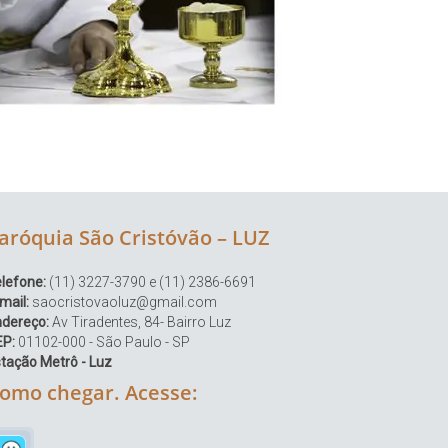
aróquia São Cristóvão – LUZ
lefone:
(11) 3227-3790 e (11) 2386-6691
mail:
saocristovaoluz@gmail.com
ndereço:
Av Tiradentes, 84- Bairro Luz
EP:
01102-000 - São Paulo - SP
tação Metrô - Luz
omo chegar. Acesse: