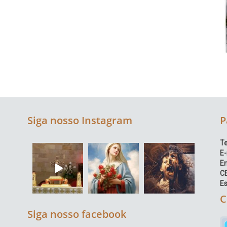
Siga nosso Instagram
P
Te
E-
E
C
Es
C
Siga nosso facebook