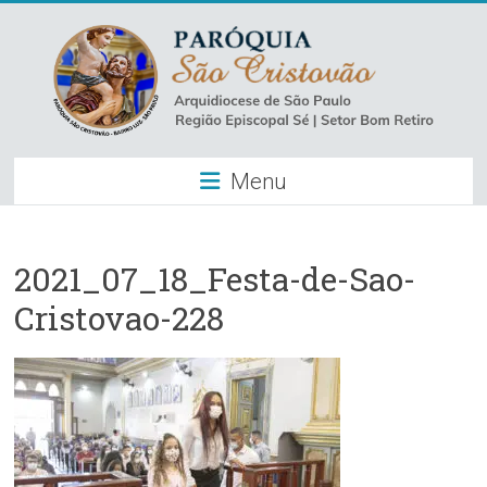
Skip
to
content
Paróquia
Menu
São
Cristovão
–
2021_07_18_Festa-de-Sao-
Cristovao-228
Luz
Arquidiocese
de
São
Paulo
–