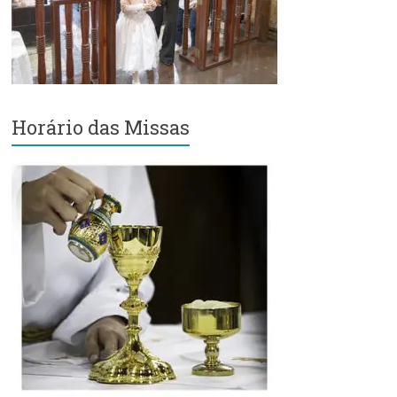
Região
Episcopal
Sé
–
Setor
Bom
Horário das Missas
Retiro