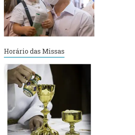
Região
Episcopal
Sé
–
Setor
Bom
Retiro
Horário das Missas