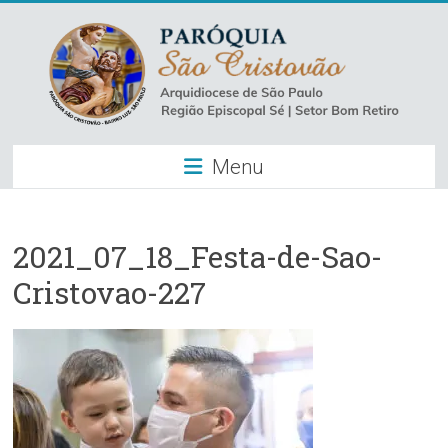
Skip
to
content
Paróquia
Menu
São
Cristovão
–
2021_07_18_Festa-de-Sao-
Cristovao-227
Luz
Arquidiocese
de
São
Paulo
–