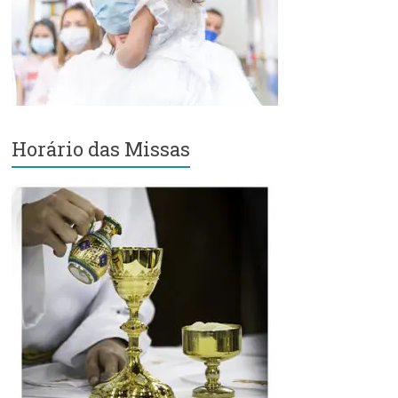
Região
Episcopal
Sé
–
Setor
Bom
Retiro
Horário das Missas