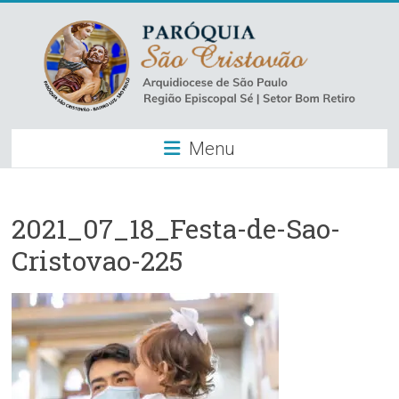
Skip
to
content
Paróquia
Menu
São
Cristovão
–
2021_07_18_Festa-de-Sao-
Cristovao-225
Luz
Arquidiocese
de
São
Paulo
–