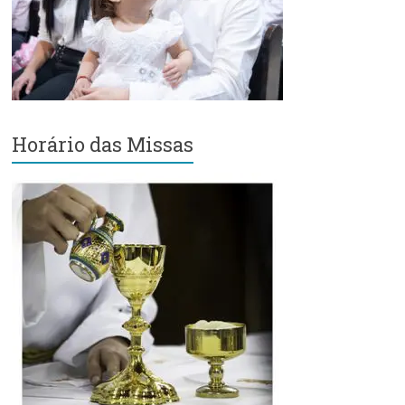
Região
Episcopal
Sé
–
Setor
Bom
Retiro
Horário das Missas