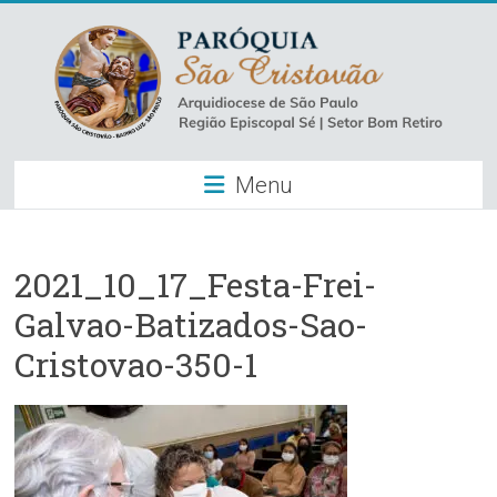
Skip
to
content
Paróquia
Menu
São
Cristovão
–
2021_10_17_Festa-Frei-
Galvao-Batizados-Sao-
Luz
Cristovao-350-1
Arquidiocese
de
São
Paulo
–