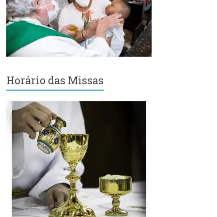
Região
Episcopal
Sé
–
Setor
Bom
Retiro
Horário das Missas