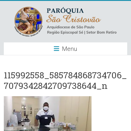
Skip
to
content
Paróquia
Menu
São
Cristovão
–
115992558_585784868734706_
7079342842709738644_n
Luz
Arquidiocese
de
São
Paulo
–