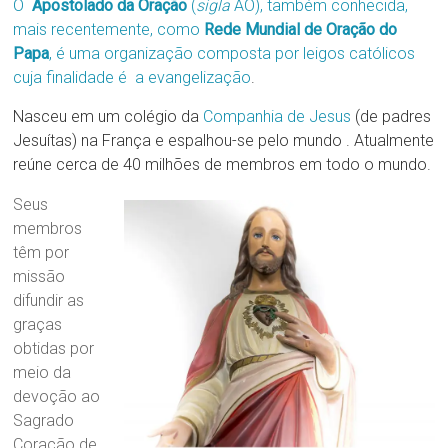
O
Apostolado da Oração
(
sigla
AO), também conhecida,
Região
mais recentemente, como
Rede Mundial de Oração do
Episcopal
Papa
, é uma organização composta por leigos católicos
Sé
cuja finalidade é a
evangelização
.
–
Setor
Nasceu em um colégio da
Companhia de Jesus
(de padres
Bom
Jesuítas) na França e espalhou-se pelo mundo . Atualmente
Retiro
reúne cerca de 40 milhões de membros em todo o mundo.
Seus
membros
têm por
missão
difundir as
graças
obtidas por
meio da
devoção ao
Sagrado
Coração de