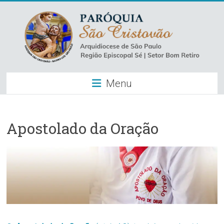
Skip
to
content
Paróquia
Menu
São
Cristovão
–
Apostolado da Oração
Luz
Arquidiocese
de
São
Paulo
–