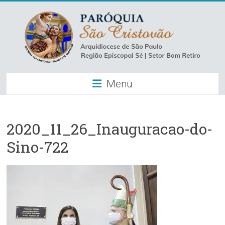
Skip
to
content
Paróquia
Menu
São
Cristovão
–
2020_11_26_Inauguracao-do-
Sino-722
Luz
Arquidiocese
de
São
Paulo
–