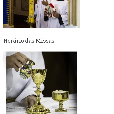
Região
Episcopal
Sé
–
Setor
Bom
Retiro
Horário das Missas