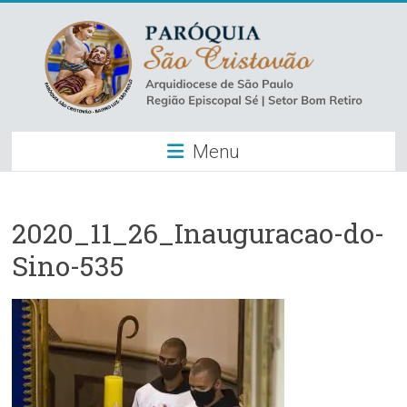
Skip
to
content
Paróquia
Menu
São
Cristovão
–
2020_11_26_Inauguracao-do-
Sino-535
Luz
Arquidiocese
de
São
Paulo
–