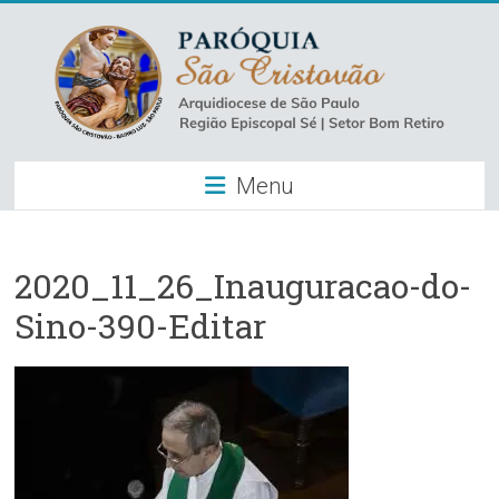
Skip
to
content
Paróquia
Menu
São
Cristovão
–
2020_11_26_Inauguracao-do-
Sino-390-Editar
Luz
Arquidiocese
de
São
Paulo
–