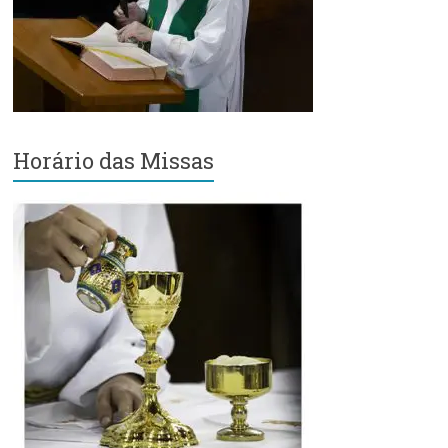
Região
Episcopal
Sé
–
Setor
Bom
Retiro
Horário das Missas