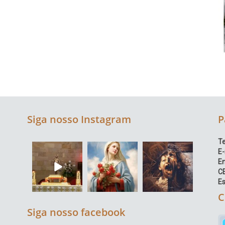
Siga nosso Instagram
P
Te
E-
E
C
Es
C
Siga nosso facebook