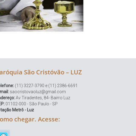
aróquia São Cristóvão – LUZ
lefone:
(11) 3227-3790 e (11) 2386-6691
mail:
saocristovaoluz@gmail.com
ndereço:
Av Tiradentes, 84- Bairro Luz
EP:
01102-000 - São Paulo - SP
tação Metrô - Luz
omo chegar. Acesse: