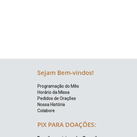
Região
Episcopal
Sé
–
Setor
Bom
Retiro
Sejam Bem-vindos!
Programação do Mês
Horário da Missa
Pedidos de Orações
Nossa História
Colabore
PIX PARA DOAÇÕES: