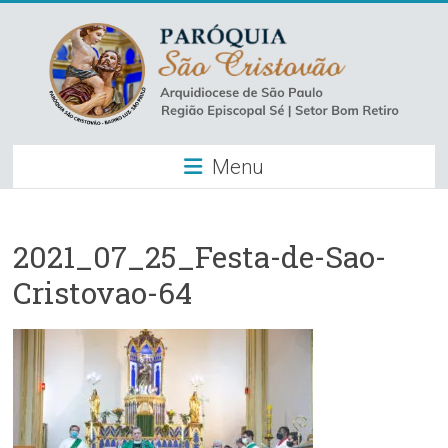
Skip
to
content
Paróquia
Menu
São
Cristovão
–
2021_07_25_Festa-de-Sao-
Cristovao-64
Luz
Arquidiocese
de
São
Paulo
–