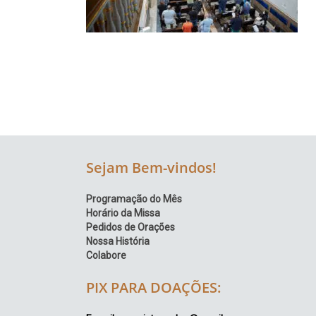
Região
Episcopal
Sé
–
Setor
Bom
Retiro
Sejam Bem-vindos!
Programação do Mês
Horário da Missa
Pedidos de Orações
Nossa História
Colabore
PIX PARA DOAÇÕES: