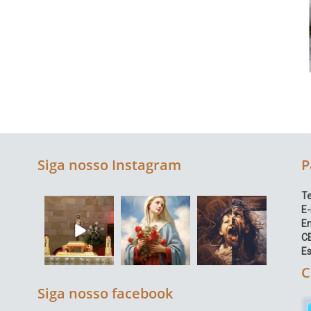
Siga nosso Instagram
P
Te
E-
E
C
Es
C
Siga nosso facebook