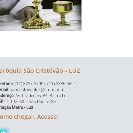
aróquia São Cristóvão – LUZ
lefone:
(11) 3227-3790 e (11) 2386-6691
mail:
saocristovaoluz@gmail.com
ndereço:
Av Tiradentes, 84- Bairro Luz
EP:
01102-000 - São Paulo - SP
tação Metrô - Luz
omo chegar. Acesse: