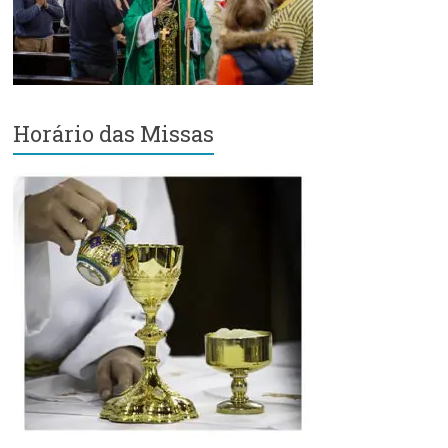
Região
Episcopal
Sé
–
Setor
Bom
Horário das Missas
Retiro