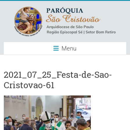
Skip
to
content
Paróquia
Menu
São
Cristovão
–
2021_07_25_Festa-de-Sao-
Cristovao-61
Luz
Arquidiocese
de
São
Paulo
–