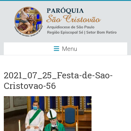
Skip
to
content
Paróquia
Menu
São
Cristovão
–
2021_07_25_Festa-de-Sao-
Cristovao-56
Luz
Arquidiocese
de
São
Paulo
–