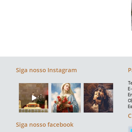
Siga nosso Instagram
P
Te
E-
E
C
Es
C
Siga nosso facebook