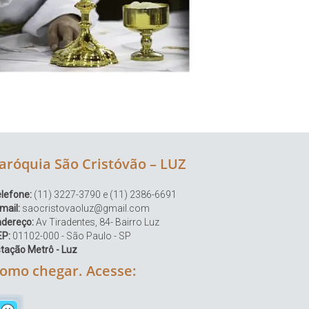
aróquia São Cristóvão – LUZ
lefone:
(11) 3227-3790 e (11) 2386-6691
mail:
saocristovaoluz@gmail.com
ndereço:
Av Tiradentes, 84- Bairro Luz
EP:
01102-000 - São Paulo - SP
tação Metrô - Luz
omo chegar. Acesse: