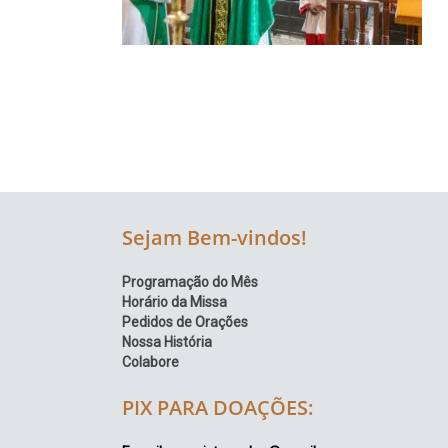
Região
Episcopal
Sé
–
Setor
Bom
Retiro
Sejam Bem-vindos!
Programação do Mês
Horário da Missa
Pedidos de Orações
Nossa História
Colabore
PIX PARA DOAÇÕES: