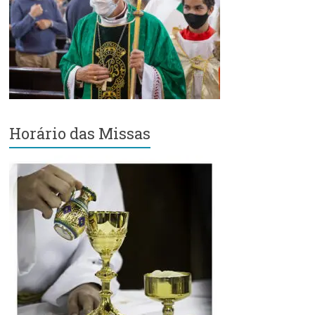
Região
Episcopal
Sé
–
Setor
Bom
Retiro
Horário das Missas