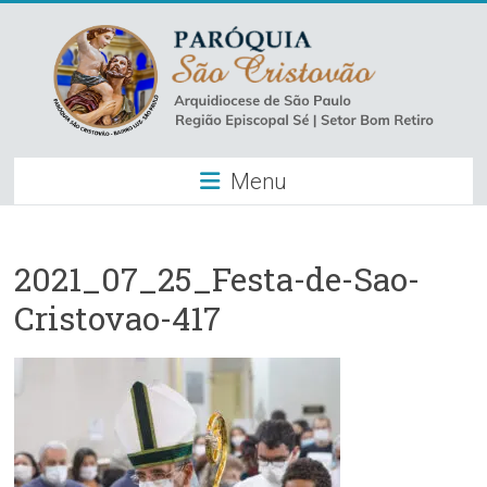
Skip
to
content
Paróquia
Menu
São
Cristovão
–
2021_07_25_Festa-de-Sao-
Cristovao-417
Luz
Arquidiocese
de
São
Paulo
–