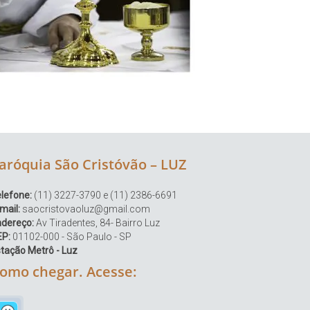
aróquia São Cristóvão – LUZ
lefone:
(11) 3227-3790 e (11) 2386-6691
mail:
saocristovaoluz@gmail.com
ndereço:
Av Tiradentes, 84- Bairro Luz
EP:
01102-000 - São Paulo - SP
tação Metrô - Luz
omo chegar. Acesse: