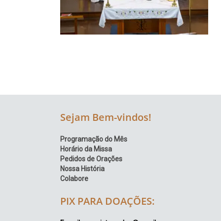
Região
Episcopal
Sé
–
Setor
Bom
Retiro
Sejam Bem-vindos!
Programação do Mês
Horário da Missa
Pedidos de Orações
Nossa História
Colabore
PIX PARA DOAÇÕES: