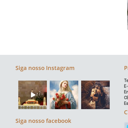
Siga nosso Instagram
P
Te
E-
E
C
Es
C
Siga nosso facebook