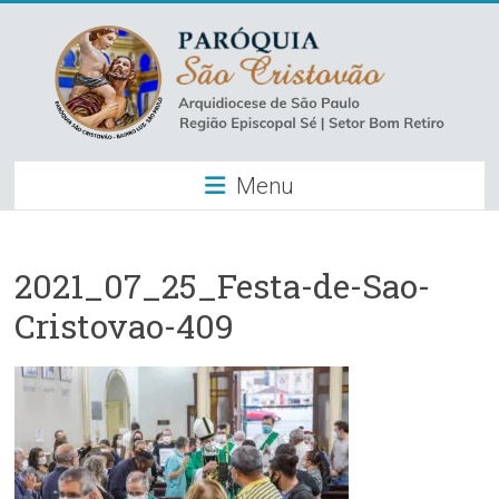
Skip
to
content
Paróquia
Menu
São
Cristovão
–
2021_07_25_Festa-de-Sao-
Cristovao-409
Luz
Arquidiocese
de
São
Paulo
–