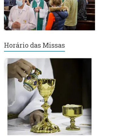
Região
Episcopal
Sé
–
Setor
Bom
Horário das Missas
Retiro