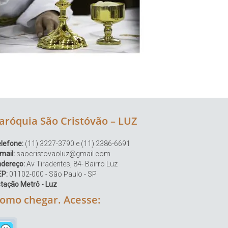
aróquia São Cristóvão – LUZ
lefone:
(11) 3227-3790 e (11) 2386-6691
mail:
saocristovaoluz@gmail.com
ndereço:
Av Tiradentes, 84- Bairro Luz
EP:
01102-000 - São Paulo - SP
tação Metrô - Luz
omo chegar. Acesse: