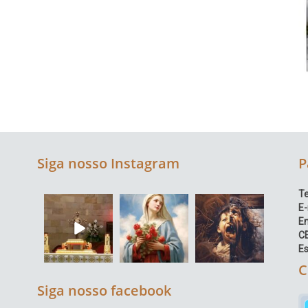
Siga nosso Instagram
P
Te
E-
E
C
Es
C
Siga nosso facebook