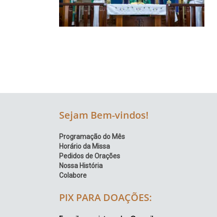
Região
Episcopal
Sé
–
Setor
Bom
Retiro
Sejam Bem-vindos!
Programação do Mês
Horário da Missa
Pedidos de Orações
Nossa História
Colabore
PIX PARA DOAÇÕES: