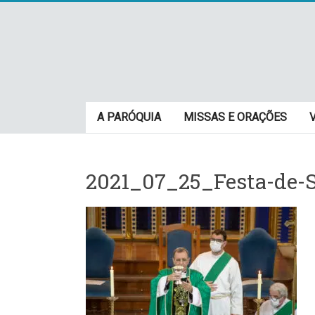
Skip
to
content
Paróquia
A PARÓQUIA
MISSAS E ORAÇÕES
São
Cristovão
2021_07_25_Festa-de-S
–
Luz
Arquidiocese
de
São
Paulo
–