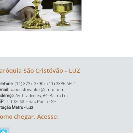
aróquia São Cristóvão – LUZ
lefone:
(11) 3227-3790 e (11) 2386-6691
mail:
saocristovaoluz@gmail.com
ndereço:
Av Tiradentes, 84- Bairro Luz
EP:
01102-000 - São Paulo - SP
tação Metrô - Luz
omo chegar. Acesse: