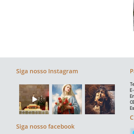
Siga nosso Instagram
P
Te
E-
E
C
Es
C
Siga nosso facebook