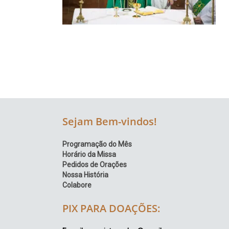
Região
Episcopal
Sé
–
Setor
Bom
Retiro
Sejam Bem-vindos!
Programação do Mês
Horário da Missa
Pedidos de Orações
Nossa História
Colabore
PIX PARA DOAÇÕES: