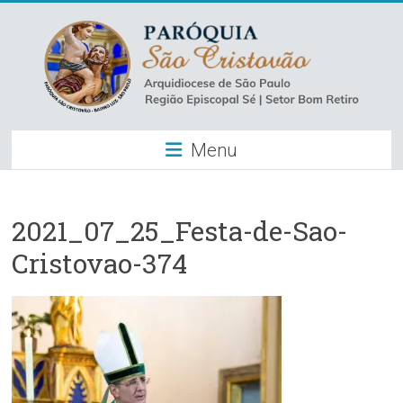
Skip
to
content
Paróquia
Menu
São
Cristovão
–
2021_07_25_Festa-de-Sao-
Cristovao-374
Luz
Arquidiocese
de
São
Paulo
–