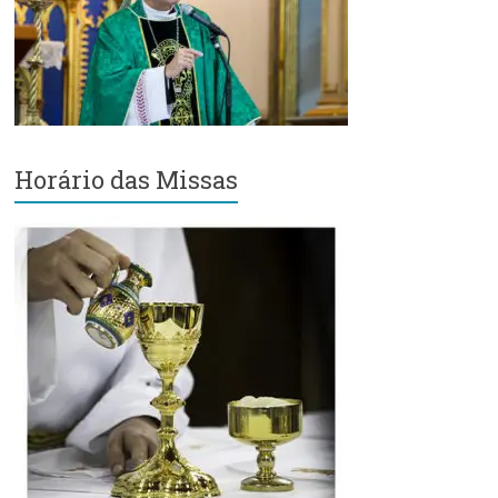
Região
Episcopal
Sé
–
Setor
Bom
Retiro
Horário das Missas