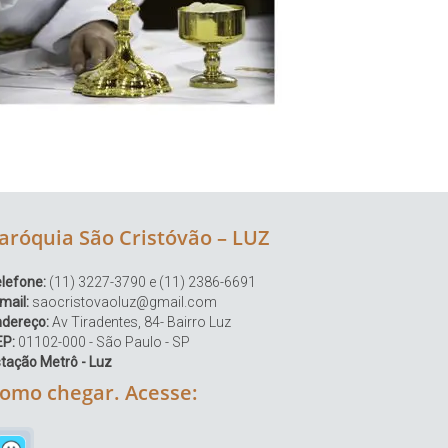
aróquia São Cristóvão – LUZ
lefone:
(11) 3227-3790 e (11) 2386-6691
mail:
saocristovaoluz@gmail.com
ndereço:
Av Tiradentes, 84- Bairro Luz
EP:
01102-000 - São Paulo - SP
tação Metrô - Luz
omo chegar. Acesse: