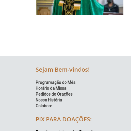
Região
Episcopal
Sé
–
Setor
Bom
Retiro
Sejam Bem-vindos!
Programação do Mês
Horário da Missa
Pedidos de Orações
Nossa História
Colabore
PIX PARA DOAÇÕES: