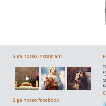
Siga nosso Instagram
P
Te
E-
E
C
Es
C
Siga nosso facebook