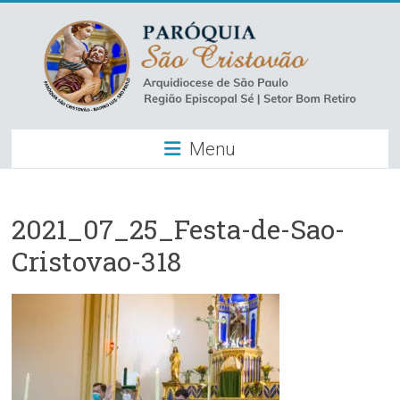
Skip
to
content
Paróquia
Menu
São
Cristovão
–
2021_07_25_Festa-de-Sao-
Cristovao-318
Luz
Arquidiocese
de
São
Paulo
–