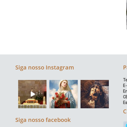
Siga nosso Instagram
P
Te
E-
E
C
Es
C
Siga nosso facebook