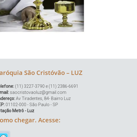
aróquia São Cristóvão – LUZ
lefone:
(11) 3227-3790 e (11) 2386-6691
mail:
saocristovaoluz@gmail.com
ndereço:
Av Tiradentes, 84- Bairro Luz
EP:
01102-000 - São Paulo - SP
tação Metrô - Luz
omo chegar. Acesse: