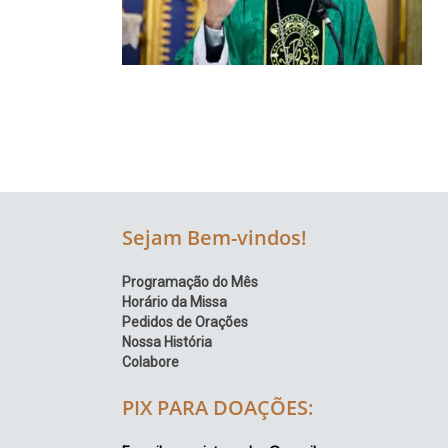
Região
Episcopal
Sé
–
Setor
Bom
Retiro
Sejam Bem-vindos!
Programação do Mês
Horário da Missa
Pedidos de Orações
Nossa História
Colabore
PIX PARA DOAÇÕES: