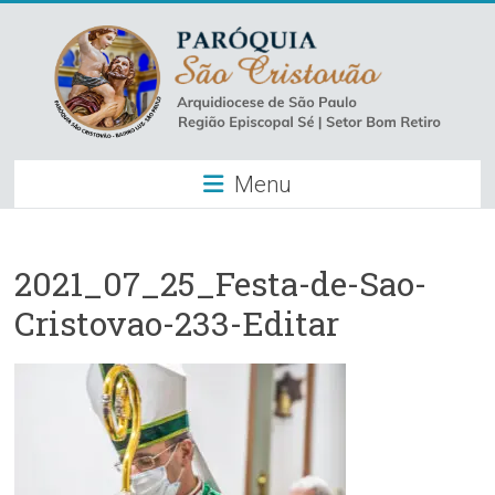
Skip
to
content
Paróquia
Menu
São
Cristovão
–
2021_07_25_Festa-de-Sao-
Cristovao-233-Editar
Luz
Arquidiocese
de
São
Paulo
–