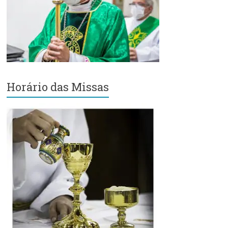
Região
Episcopal
Sé
–
Setor
Bom
Retiro
Horário das Missas