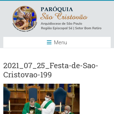
Skip
to
content
Paróquia
Menu
São
Cristovão
–
2021_07_25_Festa-de-Sao-
Cristovao-199
Luz
Arquidiocese
de
São
Paulo
–