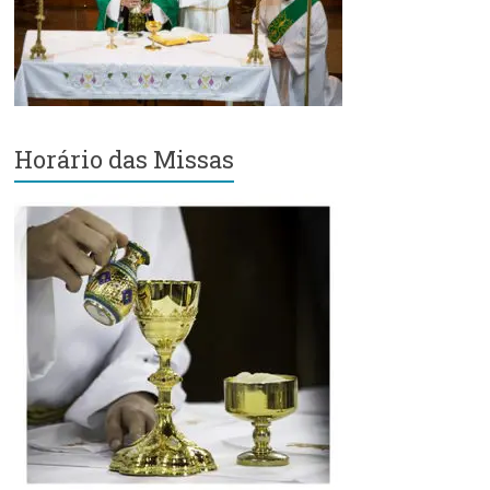
Região
Episcopal
Sé
–
Setor
Bom
Horário das Missas
Retiro