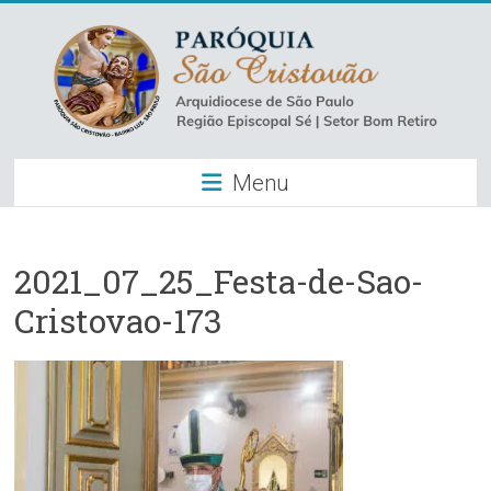
Skip
to
content
Paróquia
Menu
São
Cristovão
–
2021_07_25_Festa-de-Sao-
Cristovao-173
Luz
Arquidiocese
de
São
Paulo
–