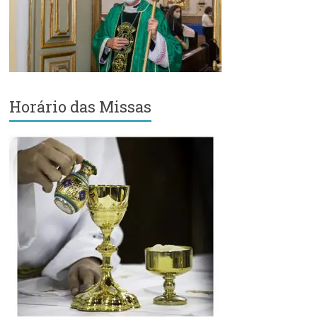
Região
Episcopal
Sé
–
Setor
Bom
Horário das Missas
Retiro