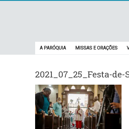
Skip
to
content
Paróquia
A PARÓQUIA
MISSAS E ORAÇÕES
São
Cristovão
2021_07_25_Festa-de-S
–
Luz
Arquidiocese
de
São
Paulo
–