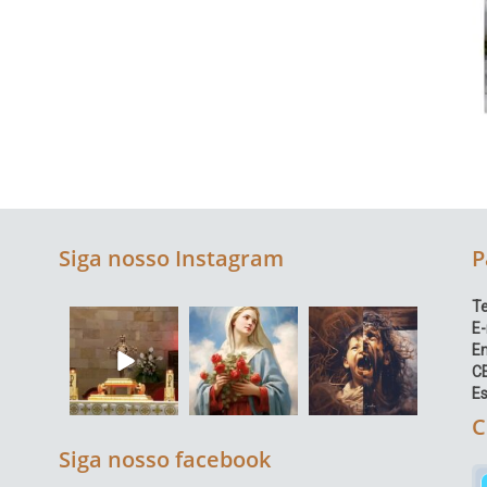
Siga nosso Instagram
P
Te
E-
E
C
Es
C
Siga nosso facebook