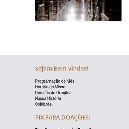
Região
Episcopal
Sé
–
Setor
Bom
Retiro
Sejam Bem-vindos!
Programação do Mês
Horário da Missa
Pedidos de Orações
Nossa História
Colabore
PIX PARA DOAÇÕES: