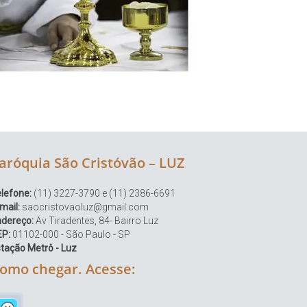
aróquia São Cristóvão – LUZ
lefone:
(11) 3227-3790 e (11) 2386-6691
mail:
saocristovaoluz@gmail.com
ndereço:
Av Tiradentes, 84- Bairro Luz
EP:
01102-000 - São Paulo - SP
tação Metrô - Luz
omo chegar. Acesse: