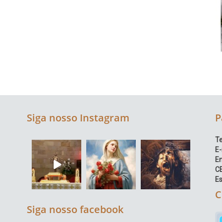
Siga nosso Instagram
P
Te
E-
E
C
Es
C
Siga nosso facebook