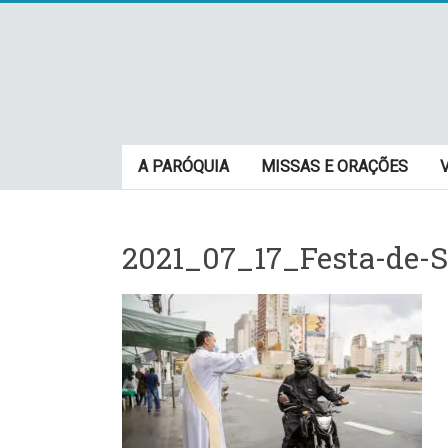
Skip
to
content
Paróquia
A PARÓQUIA
MISSAS E ORAÇÕES
São
Cristovão
2021_07_17_Festa-de-S
–
Luz
Arquidiocese
de
São
Paulo
–