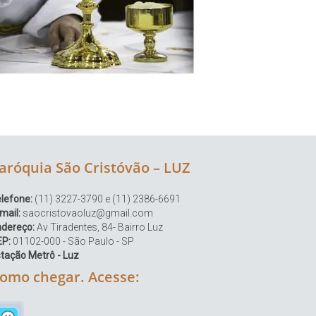
aróquia São Cristóvão – LUZ
lefone:
(11) 3227-3790 e (11) 2386-6691
mail:
saocristovaoluz@gmail.com
ndereço:
Av Tiradentes, 84- Bairro Luz
EP:
01102-000 - São Paulo - SP
tação Metrô - Luz
omo chegar. Acesse: