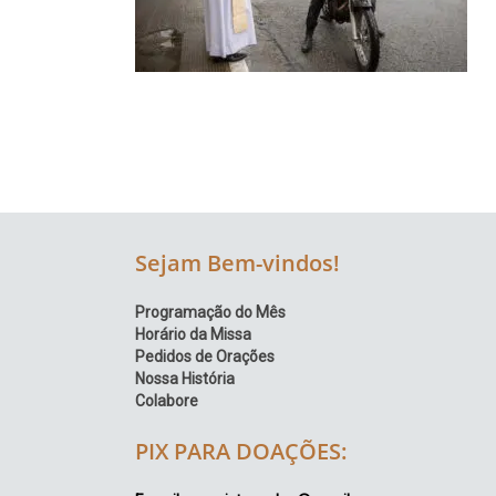
Região
Episcopal
Sé
–
Setor
Bom
Retiro
Sejam Bem-vindos!
Programação do Mês
Horário da Missa
Pedidos de Orações
Nossa História
Colabore
PIX PARA DOAÇÕES: