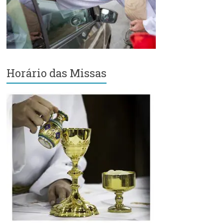
Região
Episcopal
Sé
–
Setor
Bom
Horário das Missas
Retiro