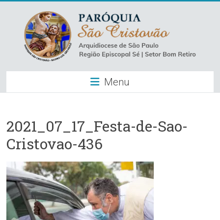
Skip
to
content
Paróquia
Menu
São
Cristovão
–
2021_07_17_Festa-de-Sao-
Cristovao-436
Luz
Arquidiocese
de
São
Paulo
–