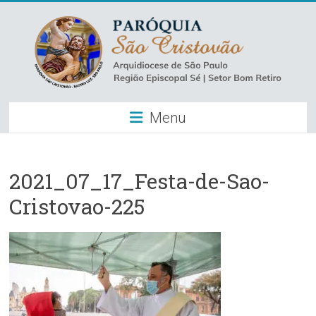
Skip
to
content
Paróquia
Menu
São
Cristovão
–
2021_07_17_Festa-de-Sao-
Cristovao-225
Luz
Arquidiocese
de
São
Paulo
–