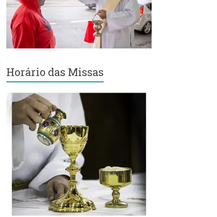
Região
Episcopal
Sé
–
Setor
Bom
Horário das Missas
Retiro